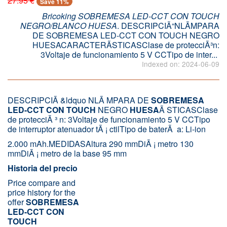
27.95 €
Save 11%
Bricoking SOBREMESA LED-CCT CON TOUCH
NEGRO/BLANCO HUESA
. DESCRIPCIÃ“NLÃMPARA
DE SOBREMESA LED-CCT CON TOUCH NEGRO
HUESACARACTERÃSTICASClase de protecciÃ³n:
3Voltaje de funcionamiento 5 V CCTipo de inter...
Indexed on: 2024-06-09
DESCRIPCIÃ &ldquo NLÃ MPARA DE
SOBREMESA
LED-CCT
CON
TOUCH
NEGRO
HUESA
Ã STICASClase
de protecciÃ ³ n: 3Voltaje de funcionamiento 5 V CCTipo
de interruptor atenuador tÃ ¡ ctilTipo de baterÃ ­ a: Li-ion
2.000 mAh.MEDIDASAltura 290 mmDiÃ ¡ metro 130
mmDiÃ ¡ metro de la base 95 mm
Historia del precio
Price compare and
price history for the
offer
SOBREMESA
LED-CCT CON
TOUCH