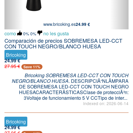
www.bricoking.es
24.99 €
como
no les gusta
0%
0%
Comparación de precios SOBREMESA LED-CCT
CON TOUCH NEGRO/BLANCO HUESA
Bricoking
24.99 €
27.95 €
Save 11%
Bricoking SOBREMESA LED-CCT CON TOUCH
NEGRO/BLANCO HUESA
. DESCRIPCIÃ“NLÃMPARA
DE SOBREMESA LED-CCT CON TOUCH NEGRO
HUESACARACTERÃSTICASClase de protecciÃ³n:
3Voltaje de funcionamiento 5 V CCTipo de inter...
Indexed on: 2026-06-14
Bricoking
24.99 €
27.95 €